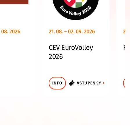
. 08. 2026
21. 08. – 02. 09. 2026
29.
CEV EuroVolley
Fe
2026
INFO
VSTUPENKY
I