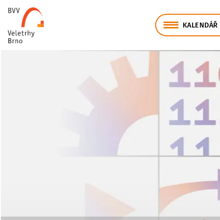
KALENDÁŘ 
Veletrhy Brno, a.s