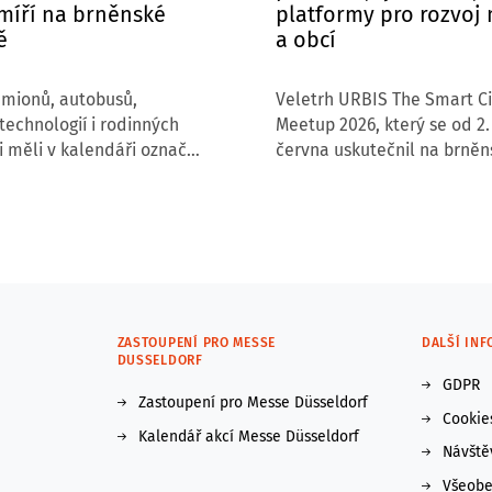
míří na brněnské
platformy pro rozvoj
ě
a obcí
amionů, autobusů,
Veletrh URBIS The Smart Ci
echnologií i rodinných
Meetup 2026, který se od 2.
i měli v kalendáři označit
června uskutečnil na brně
13. června 2026.
výstavišti, znovu potvrdil, ž
P a na přilehlých
mezi nejvýznamnější střed
 plochách brněnského
akce zaměřené na budoucn
se uskuteční Transport
obcí a regionů. Letošní roční
k & Bus Brno 2026,
6 000 návštěvníků, 176 vys
ehlídka silniční nákladní
a přes 200 řečníků z České 
vé dopravy v České
i zahraničí.
ZASTOUPENÍ PRO MESSE
DALŠÍ IN
DUSSELDORF
GDPR
Zastoupení pro Messe Düsseldorf
Cookie
Kalendář akcí Messe Düsseldorf
Návště
Všeobe