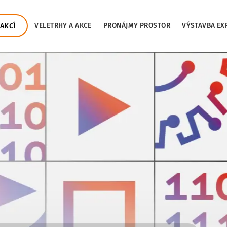
AKCÍ
VELETRHY A AKCE
PRONÁJMY PROSTOR
VÝSTAVBA EX
.