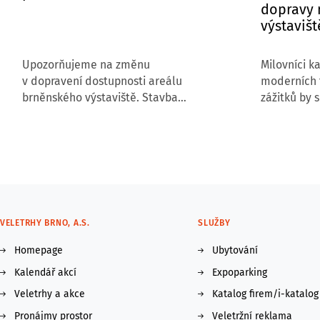
dopravy 
výstavišt
Upozorňujeme na změnu
Milovníci k
v dopravení dostupnosti areálu
moderních t
brněnského výstaviště. Stavba
zážitků by s
nového kruhového objezdu
termín 12.–
před branou č. 4 vstupuje do své
V pavilonu 
druhé fáze, která s sebou přináší
venkovních
úplnou uzavírku komunikace v tomto
výstaviště 
úseku.
Show – Truc
největší př
a autobuso
VELETRHY BRNO, A.S.
SLUŽBY
republice.
Homepage
Ubytování
Kalendář akcí
Expoparking
Veletrhy a akce
Katalog firem/i-katalog
Pronájmy prostor
Veletržní reklama