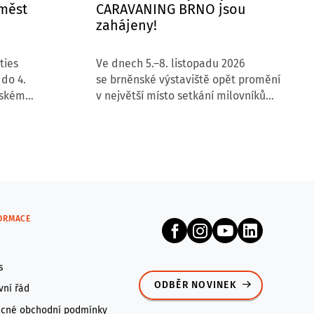
 měst
CARAVANING BRNO jsou
zahájeny!
ties
Ve dnech 5.–8. listopadu 2026
 do 4.
se brněnské výstaviště opět promění
nském
v největší místo setkání milovníků
e patří
karavaningu, cestování
oevropské
a svobodného životního stylu.
ost měst,
k přivítal
tavovatelů
republiky
FORMACE
s
ODBĚR NOVINEK
vní řád
cné obchodní podmínky