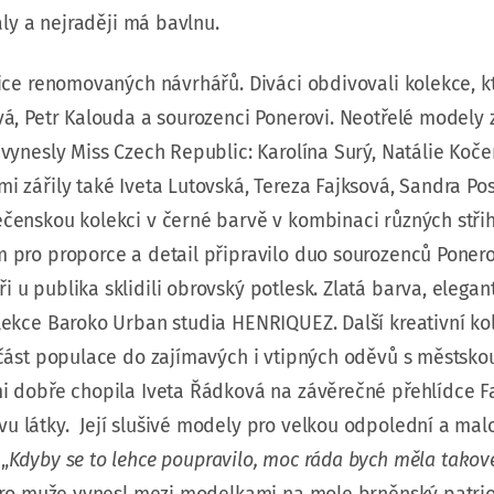
ály a nejraději má bavlnu.
ice renomovaných návrhářů. Diváci obdivovali kolekce, kt
á, Petr Kalouda a sourozenci Ponerovi. Neotřelé modely 
vynesly Miss Czech Republic: Karolína Surý, Natálie Koč
 zářily také Iveta Lutovská, Tereza Fajksová, Sandra Pos
čenskou kolekci v černé barvě v kombinaci různých stři
 pro proporce a detail připravilo duo sourozenců Poner
 publika sklidili obrovský potlesk. Zlatá barva, elegant
lekce Baroko Urban studia HENRIQUEZ. Další kreativní ko
 část populace do zajímavých i vtipných oděvů s městsko
 dobře chopila Iveta Řádková na závěrečné přehlídce Fac
 látky. Její slušivé modely pro velkou odpolední a mal
„
Kdyby se to lehce poupravilo, moc ráda bych měla tako