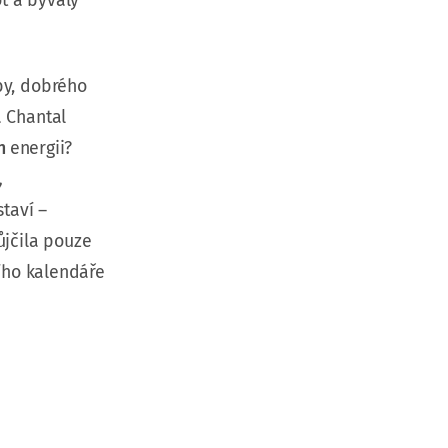
t a bývalý
by, dobrého
a Chantal
in
energii?
,
staví –
ůjčila pouze
ního kalendáře