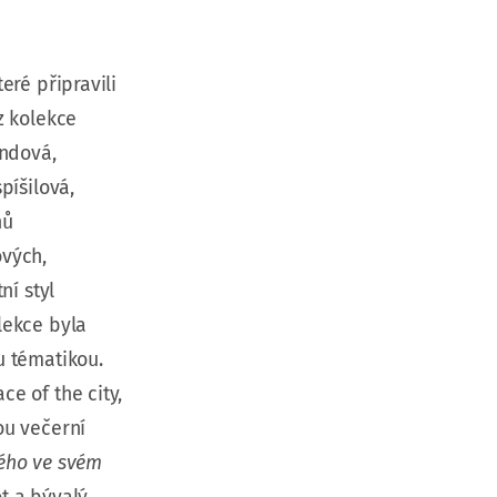
eré připravili
z kolekce
endová,
píšilová,
hů
ových,
ní styl
lekce byla
u tématikou.
e of the city,
ou večerní
vého ve svém