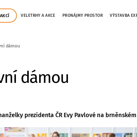
AKCÍ
VELETRHY A AKCE
PRONÁJMY PROSTOR
VÝSTAVBA EX
rvní dámou
rvní dámou
 manželky prezidenta ČR Evy Pavlové na brněnském 