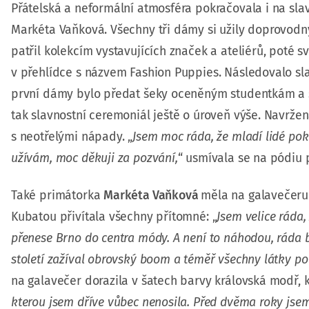
Přátelská a neformální atmosféra pokračovala i na sl
Markéta Vaňková. Všechny tři dámy si užily doprovodn
patřil kolekcím vystavujících značek a ateliérů, poté 
v přehlídce s názvem Fashion Puppies. Následovalo s
první dámy bylo předat šeky oceněným studentkám a st
tak slavnostní ceremoniál ještě o úroveň výše. Navržená
s neotřelými nápady. „
Jsem moc ráda, že mladí lidé pokr
užívám, moc děkuji za pozvání,
“ usmívala se na pódiu
Také primátorka
Markéta Vaňková
měla na galavečeru 
Kubatou přivítala všechny přítomné: „
Jsem velice ráda,
přenese Brno do centra módy. A není to náhodou, ráda 
století zažíval obrovský boom a téměř všechny látky po 
na galavečer dorazila v šatech barvy královská modř, kte
kterou jsem dříve vůbec nenosila. Před dvěma roky jsem j