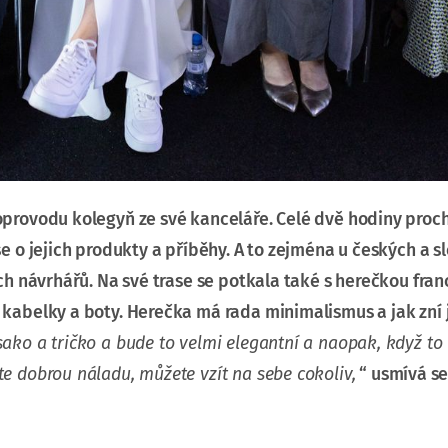
oprovodu kolegyň ze své kanceláře. Celé dvě hodiny proc
se o jejich produkty a příběhy. A to zejména u českých a 
ých návrhářů. Na své trase se potkala také s herečkou fr
kabelky a boty. Herečka má rada minimalismus a jak zní j
ako a tričko a bude to velmi elegantní a naopak, když to 
e dobrou náladu, můžete vzít na sebe cokoliv,
“ usmívá se