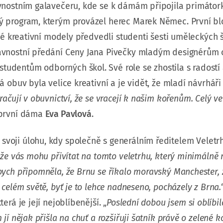
avnostním galavečeru, kde se k dámám připojila primáto
ý program, kterým provázel herec Marek Němec. První bl
své kreativní modely předvedli studenti šesti uměleckých 
lavnostní předání Ceny Jana Pivečky mladým designérům 
udentům odborných škol. Své role se zhostila s radostí
 obuv byla velice kreativní a je vidět, že mladí návrháři
ačují v obuvnictví, že se vracejí k našim kořenům. Celý ve
 první dáma
Eva Pavlová
.
svoji úlohu, kdy společně s generálním ředitelem Velet
 že vás mohu přivítat na tomto veletrhu, který minimálně n
bych připomněla, že Brnu se říkalo moravský Manchester, 
celém světě, byť je to lehce nadneseno, pocházely z Brna.
rá je její nejoblíbenější. „
Poslední dobou jsem si oblíbil
í nějak přišla na chuť a rozšiřuji šatník právě o zelené k