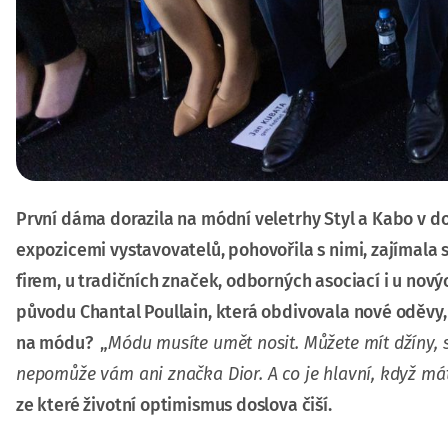
První dáma dorazila na módní veletrhy Styl a Kabo v d
expozicemi vystavovatelů, pohovořila s nimi, zajímala 
firem, u tradičních značek, odborných asociací i u nov
původu Chantal Poullain, která obdivovala nové oděvy, 
na módu? „
Módu musíte umět nosit. Můžete mít džíny, s
nepomůže vám ani značka Dior. A co je hlavní, když mát
ze které životní optimismus doslova čiší.