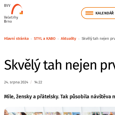
KALENDÁŘ 
Hlavní stránka
STYL a KABO
Aktuality
Skvělý tah nejen p
Skvělý tah nejen p
24. srpna 2024
/
14:22
Mile, žensky a přátelsky. Tak působila návštěva