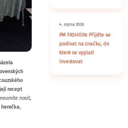
4. srpna 2026
PM FASHION: Přijďte se
podívat na značku, do
které se vyplatí
investovat
házela
slovenských
ancouzského
ejí recept
neumíte nosit,
 herečka,