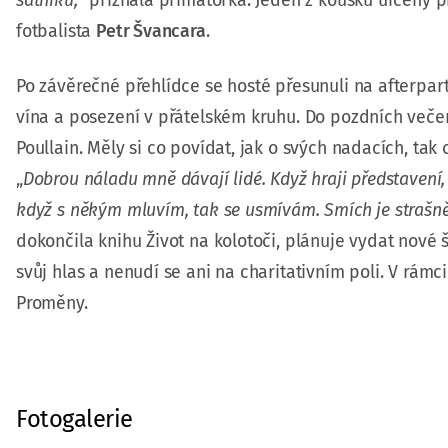
šatníku,
“ přiznala primátorka. Jeden z kousků určený
fotbalista
Petr Švancara
.
Po závěrečné přehlídce se hosté přesunuli na afterpar
vína a posezení v přátelském kruhu. Do pozdních večer
Poullain. Měly si co povídat, jak o svých nadacích, ta
„
Dobrou náladu mně dávají lidé. Když hraji představení,
když s někým mluvím, tak se usmívám. Smích je strašně
dokončila knihu Život na kolotoči, plánuje vydat nové
svůj hlas a nenudí se ani na charitativním poli. V rám
Proměny.
Fotogalerie