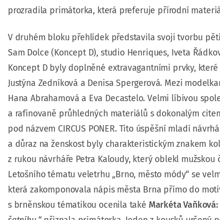
prozradila primátorka, která preferuje přírodní materi
V druhém bloku přehlídek představila svoji tvorbu pět
Sam Dolce (Koncept D), studio Henriques, Iveta Řádkov
Koncept D byly doplněné extravagantními prvky, které 
Justýna Zedníková a Denisa Spergerová. Mezi modelkami
Hana Abrahamová a Eva Decastelo. Velmi líbivou spole
a rafinovaně průhledných materiálů s dokonalým citem
pod názvem CIRCUS PONER. Tito úspěšní mladí návrháři u
a důraz na ženskost byly charakteristickým znakem ko
z rukou návrháře Petra Kaloudy, který oblekl mužskou
Letošního tématu veletrhu „Brno, město módy“ se velmi
která zakomponovala nápis města Brna přímo do motivu
s brněnskou tématikou ocenila také
Markéta Vaňková: