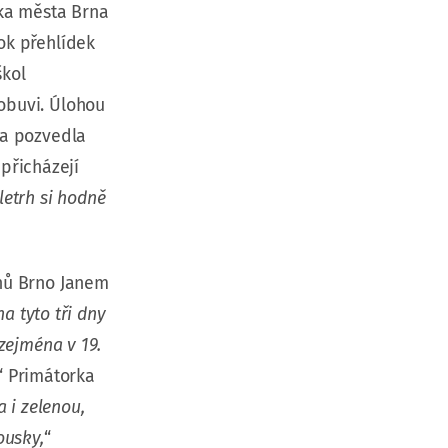
rka města Brna
ok přehlídek
škol
obuvi. Úlohou
 a pozvedla
 přicházejí
letrh si hodně
rhů Brno Janem
a tyto tři dny
zejména v 19.
“ Primátorka
a i zelenou,
ousky,
“