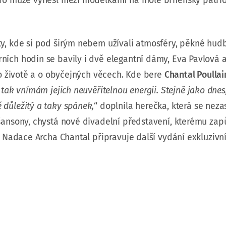
 pro muže vynesl mezi modelkami na mole brněnský patrio
ty, kde si pod širým nebem užívali atmosféry, pěkné hud
ních hodin se bavily i dvě elegantní dámy, Eva Pavlová 
k o životě a o obyčejných věcech. Kde bere
Chantal Poulla
 tak vnímám jejich neuvěřitelnou energii. Stejně jako dnes
 důležitý a taky spánek,
“ doplnila herečka, která se neza
 šansony, chystá nové divadelní představení, kterému zap
ci Nadace Archa Chantal připravuje další vydání exkluziv