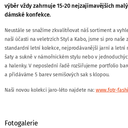
výběr vždy zahrnuje 15-20 nejzajímavějších mal
dámské konfekce.
Neustále se snažíme zkvalitňovat náš sortiment a vyhle
naší účasti na veletrzích Styl a Kabo, jsme si pro naš
standardní letní kolekce, nejprodávanější jarní a letní
šaty a sukně v námořnickém stylu nebo v jednoduchýc
a halenky. V neposlední řadě rozšiřujeme portfolio b
a přidáváme 5 barev semišových sak s klopou.
Naši novou kolekci jaro-léto najdete na:
www.fotr-fash
Fotogalerie