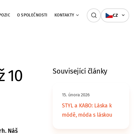
POZIC
O SPOLEČNOSTI
KONTAKTY
CZ
ž 10
Související články
15. února 2026
STYL a KABO: Láska k
módě, móda s láskou
rh. Náš