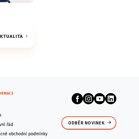
AKTUALITA
FORMACE
s
ODBĚR NOVINEK
vní řád
cné obchodní podmínky