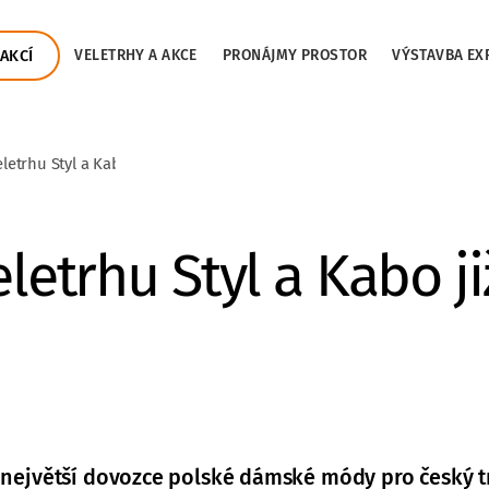
AKCÍ
VELETRHY A AKCE
PRONÁJMY PROSTOR
VÝSTAVBA EX
letrhu Styl a Kabo již 10 let
eletrhu Styl a Kabo ji
o největší dovozce polské dámské módy pro český t