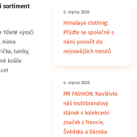
í sortiment
5. srpna 2026
Himalaya clothing:
 10leté výročí
Přijďte se společně s
t, mimo
námi ponořit do
ička, tuniky,
nejnovějších trendů
né košile
acet
4. srpna 2026
PM FASHION: Navštivte
náš multibrandový
stánek s kolekcemi
značek z Francie,
Švédska a Dánska