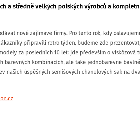
ých a středně velkých polských výrobců a kompletn
dávat nové zajímavé firmy. Pro tento rok, kdy oslavujeme
e zákazníky připravili retro týden, budeme zde prezentova
 modely za posledních 10 let: jde především o viskózová tr
h barevných kombinacích, ale také jednobarevné bavlně
arev našich úspěšných semišových chanelových sak na dv
ion.cz